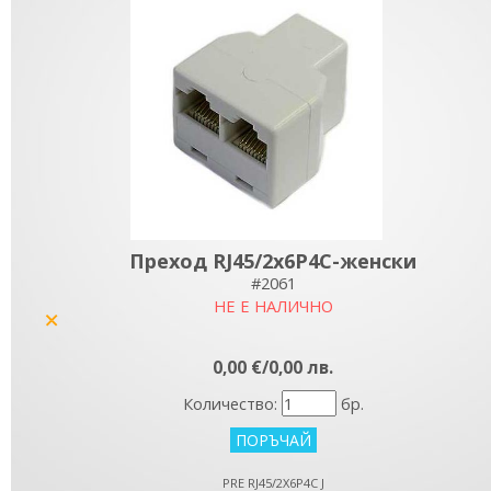
Преход RJ45/2x6P4C-женски
#2061
НЕ Е НАЛИЧНО
yes
0,00 €/0,00 лв.
Количество:
бр.
PRE RJ45/2X6P4C J