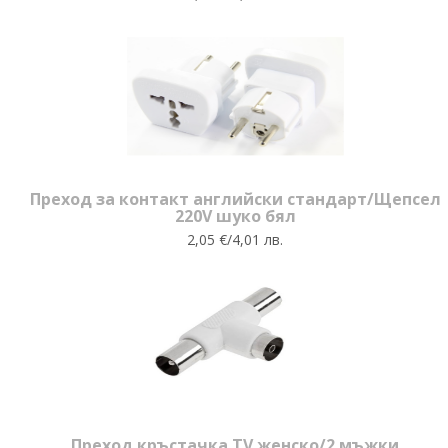
Преход за контакт английски стандарт/Щепсел
220V шуко бял
2,05 €/4,01 лв.
Преход кръстачка TV женско/2 мъжки