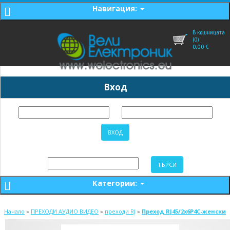
Навигация:
В кошницата
(0)
0,00
€
Вход
Категории:
Начало
»
ПРЕХОДИ АУДИО ВИДЕО
»
преходи RJ
»
Преход RJ45/2x6P4C-женски