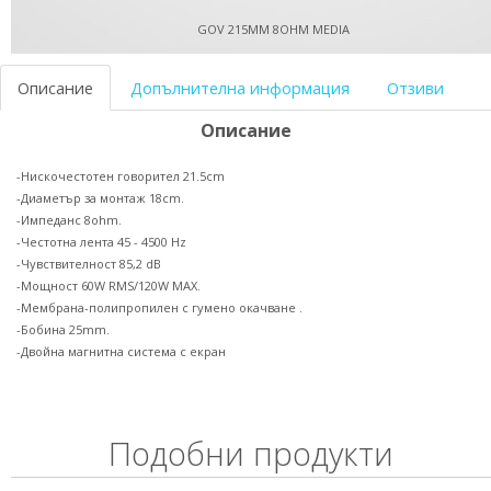
GOV 215MM 8OHM MEDIA
Описание
Допълнителна информация
Отзиви
Описание
-Нискочестотен говорител 21.5cm
-Диаметър за монтаж 18cm.
-Импеданс 8ohm.
-Честотна лента 45 - 4500 Hz
-Чувствителност 85,2 dB
-Мощност 60W RMS/120W MAX.
-Мембрана-полипропилен с гумено окачване .
-Бобина 25mm.
-Двойна магнитна система с екран
Подобни продукти