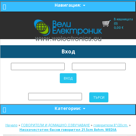
Навигация:
В кошницата
(0)
0,00
€
Вход
Категории:
Начало
»
ГОВОРИТЕЛИ И ДОМАШНО ОЗВУЧАВАНЕ
»
говорители 8"/20cm.
»
Нискочестотен басов говорител 21.5cm 8ohm. MEDIA