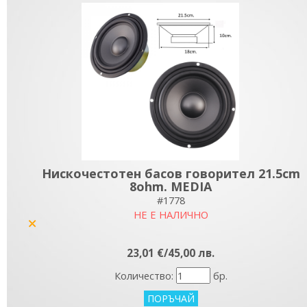
Нискочестотен басов говорител 21.5cm
8ohm. MEDIA
#1778
НЕ Е НАЛИЧНО
yes
23,01 €/45,00 лв.
Количество:
бр.