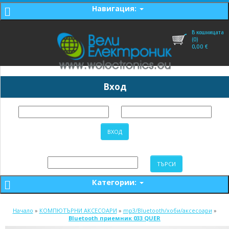
Навигация:
В кошницата
(0)
0,00
€
Вход
Категории:
Начало
»
КОМПЮТЪРНИ АКСЕСОАРИ
»
mp3/Bluetooth/хоби/аксесоари
»
Bluetooth приемник 033 QUER