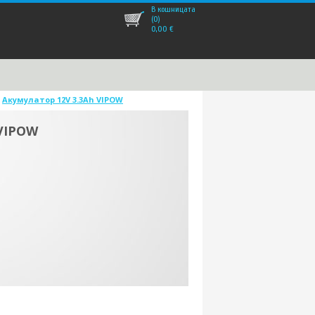
В кошницата
(0)
0,00
€
»
Акумулатор 12V 3.3Ah VIPOW
 VIPOW