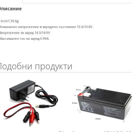
Описание
Тегло1.36 kg.
Номинално напрежение в заредено състояние 13.6/13.8V.
Напрежение за заряд 14.5/14.9V.
Максимален ток на заряд 0.99A.
Подобни продукти