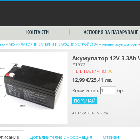
КОНТАКТИ
УСЛОВИЯ ЗА ПАЗАРУВАНЕ
ало
»
АКУМУЛАТОРНИ БАТЕРИИ И ЗАРЯДНИ УСТРОЙСТВА
»
оловни акумулатори
Акумулатор 12V 3.3Ah
#1577
НЕ Е НАЛИЧНО
yes
12,99 €/25,41 лв.
Количество:
бр.
AKU 12V 3.3AH VIPOW
Описание
Допълнителна информация
Отзиви