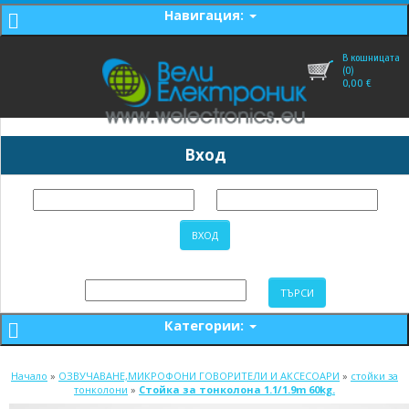
Навигация:
В кошницата
(0)
0,00
€
Вход
Категории:
Начало
»
ОЗВУЧАВАНЕ,МИКРОФОНИ ГОВОРИТЕЛИ И АКСЕСОАРИ
»
стойки за
тонколони
»
Стойка за тонколона 1.1/1.9m 60kg.