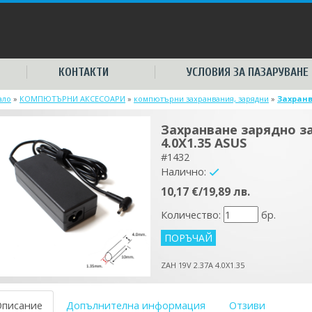
КОНТАКТИ
УСЛОВИЯ ЗА ПАЗАРУВАНЕ
ало
»
КОМПЮТЪРНИ АКСЕСОАРИ
»
компютърни захранвания, зарядни
»
Захранв
Захранване зарядно за
4.0X1.35 ASUS
#1432
Налично:
yes
10,17 €/19,89 лв.
Количество:
бр.
ZAH 19V 2.37A 4.0X1.35
Описание
Допълнителна информация
Отзиви