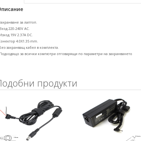
Описание
Захранване за лаптоп.
 Вход 220-240V AC.
 Изход 19V 2.37A DC.
Конектор 4.0X1.35 mm.
 Без захранващ кабел в комплекта.
 Подходящо за всички компютри отговарящи по параметри на захранването
Подобни продукти