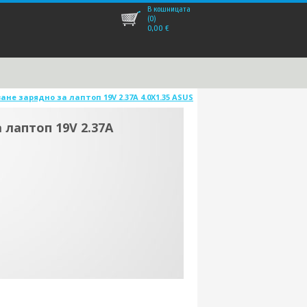
В кошницата
(0)
0,00
€
ане зарядно за лаптоп 19V 2.37A 4.0X1.35 ASUS
 лаптоп 19V 2.37A