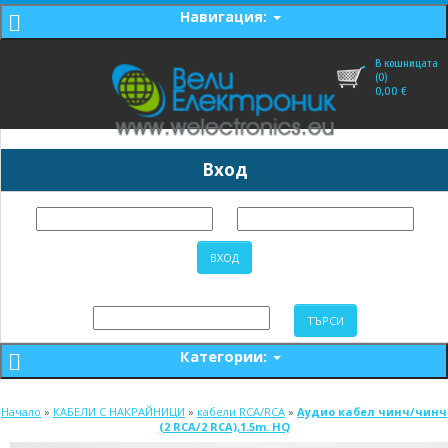
Навигация:
В кошницата
(0)
0,00
€
Вход
Категории:
Начало
»
КАБЕЛИ С НАКРАЙНИЦИ
»
кабели RCA/RCA
»
Аудио кабел чинч/чинч
(2 RCA/2 RCA),1.5m. HQ