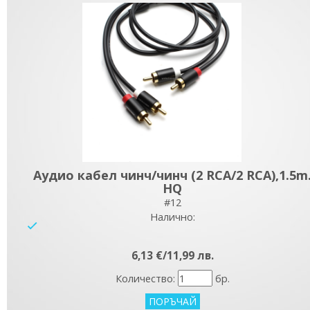
Аудио кабел чинч/чинч (2 RCA/2 RCA),1.5m
HQ
#12
Налично:
yes
6,13 €/11,99 лв.
Количество:
бр.