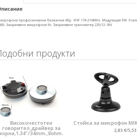
Описание
икрофони професионални безжични 4бр. VHF 174-216MHz. Модулация FM. Усилва
dB). Захранване микрофони 9v. Захранване трансмитер 220/12-18V
Подобни продукти
Високочестотен
Стойка за микрофон MI
говорител,драйвер за
2,83 €/5,53
хорна,1.34"/34mm.,8ohm.