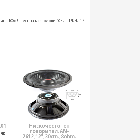
не 100dB. Честота микрофони 40Hz – 15KHz (+/-
K01
Нискочестотен
говорител,AN-
 лв.
2612,12",30cm.,8ohm.