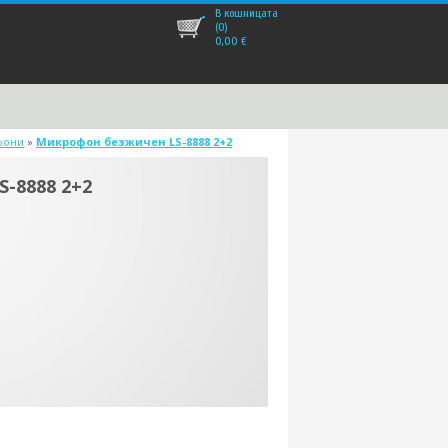
В кошницата
(0)
0,00
€
фони
»
Микрофон безжичен LS-8888 2+2
-8888 2+2