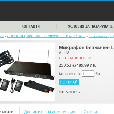
КОНТАКТИ
УСЛОВИЯ ЗА ПАЗАРУВАНЕ
ало
»
ОЗВУЧАВАНЕ,МИКРОФОНИ ГОВОРИТЕЛИ И АКСЕСОАРИ
»
безжични микро
Микрофон безжичен LS
#1118
НЕ Е НАЛИЧНО
yes
250,53 €/489,99 лв.
Количество:
бр.
MIK LS-8888 2+2
Описание
Допълнителна информация
Отзиви