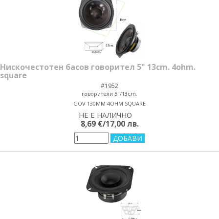
Нискочестотен басов говорител 5" 13cm. 4ohm.
square
#1952
говорители 5"/13cm.
GOV 130MM 4OHM SQUARE
НЕ Е НАЛИЧНО
yes/no
8,69 €/17,00 лв.