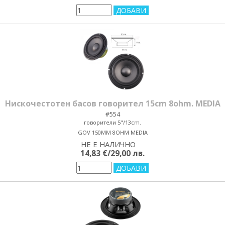
Нискочестотен басов говорител 15cm 8ohm. MEDIA
#554
говорители 5"/13cm.
GOV 150MM 8OHM MEDIA
НЕ Е НАЛИЧНО
yes/no
14,83 €/29,00 лв.