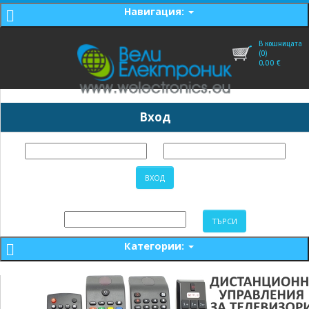
Навигация:
В кошницата
(0)
0,00
€
Вход
Категории: