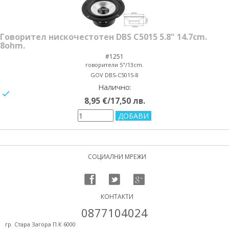
Говорител нискочестотен DBS C5015 5.8" 14.7cm.
8ohm.
#1251
говорители 5"/13cm.
GOV DBS-C5015-8
Налично:
yes/no
8,95 €/17,50 лв.
СОЦИАЛНИ МРЕЖИ
КОНТАКТИ
0877104024
гр. Стара Загора П.К 6000