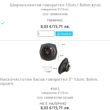
Широколентов говорител 13cm./ 8ohm
#2130
говорители 5"/13cm.
GOV 130MM 8OHM
Налично:
yes/no
8,03 €/15,71 лв.
Нискочестотен басов говорител 5" 13cm. 8ohm.
square
#2612
говорители 5"/13cm.
GOV 130MM 8OHM SQUARE
НЕ Е НАЛИЧНО
yes/no
8,03 €/15,71 лв.