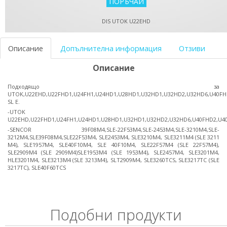
DIS UTOK U22EHD
Описание
Допълнителна информация
Отзиви
Описание
Подходящо за
UTOK,U22EHD,U22FHD1,U24FH1,U24HD1,U28HD1,U32HD1,U32HD2,U32HD6,U40F
SL E.
-UTOK
U22EHD,U22FHD1,U24FH1,U24HD1,U28HD1,U32HD1,U32HD2,U32HD6,U40FHD2,U4
-SENCOR 39F08M4,SLE-22F53M4,SLE-2453M4,SLE-3210M4,SLE-
3212M4,SLE39F08M4,SLE22F53M4, SLE2453M4, SLE3210M4, SLE3211M4 (SLE 3211
M4), SLE1957M4, SLE40F10M4, SLE 40F10M4, SLE22F57M4 (SLE 22F57M4),
SLE2909M4 (SLE 2909M4)SLE1953M4 (SLE 1953M4), SLE2457M4, SLE3201M4,
HLE3201M4, SLE3213M4 (SLE 3213M4), SLT2909M4, SLE3260TCS, SLE3217TC (SLE
3217TC), SLE40F60TCS
Подобни продукти