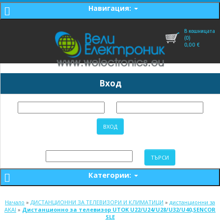
Навигация:
В кошницата
(0)
0,00
€
Вход
Категории:
Начало
»
ДИСТАНЦИОННИ ЗА ТЕЛЕВИЗОРИ И КЛИМАТИЦИ
»
дистанционни за
AKAI
»
Дистанционно за телевизор UTOK U22/U24/U28/U32/U40,SENCOR
SLE