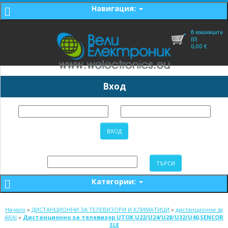
Навигация:
В кошницата
(0)
0,00
€
Вход
Категории:
Начало
»
ДИСТАНЦИОННИ ЗА ТЕЛЕВИЗОРИ И КЛИМАТИЦИ
»
дистанционни за
AKAI
»
Дистанционно за телевизор UTOK U22/U24/U28/U32/U40,SENCOR
SLE