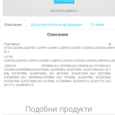
DIS UTOK U22EHD II
Описание
Допълнителна информация
Отзиви
Описание
Подходящо за
UTOK,U22EHD,U22FHD1,U24FH1,U24HD1,U28HD1,U32HD1,U32HD2,U32HD6,U40F
SL E.
-UTOK
U22EHD,U22FHD1,U24FH1,U24HD1,U28HD1,U32HD1,U32HD2,U32HD6,U40FHD2,U4
-SENCOR 39F08M4,SLE-22F53M4,SLE-2453M4,SLE-3210M4,SLE-
3212M4,SLE39F08M4,SLE22F53M4, SLE2453M4, SLE3210M4, SLE3211M4 (SLE 3211
M4), SLE1957M4, SLE40F10M4, SLE 40F10M4, SLE22F57M4 (SLE 22F57M4),
SLE2909M4 (SLE 2909M4)SLE1953M4 (SLE 1953M4), SLE2457M4, SLE3201M4,
HLE3201M4, SLE3213M4 (SLE 3213M4), SLT2909M4, SLE3260TCS, SLE3217TC (SLE
3217TC), SLE40F60TCS
Подобни продукти