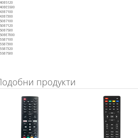
40B5120
40BE5500
43B7100
43B7300
50B7100
50B7120
50B7500
50BE7000
55B7100
55B7300
55B7320
55B7500
Подобни продукти