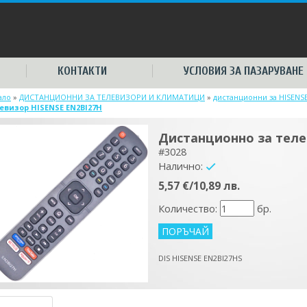
КОНТАКТИ
УСЛОВИЯ ЗА ПАЗАРУВАНЕ
ало
»
ДИСТАНЦИОННИ ЗА ТЕЛЕВИЗОРИ И КЛИМАТИЦИ
»
дистанционни за HISENS
евизор HISENSE EN2BI27H
Дистанционно за теле
#3028
Налично:
yes
5,57 €/10,89 лв.
Количество:
бр.
DIS HISENSE EN2BI27HS