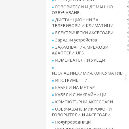
H
ГОВОРИТЕЛИ И ДОМАШНО
H
H
ОЗВУЧАВАНЕ
H
ДИСТАНЦИОННИ ЗА
H
H
ТЕЛЕВИЗОРИ И КЛИМАТИЦИ
H
ЕЛЕКТРИЧЕСКИ АКСЕСОАРИ
H
H
Зарядни устройства
H
H
ЗАХРАНВАНИЯ,МРЕЖОВИ
H
АДАПТЕРИ,UPS
ИЗМЕРВАТЕЛНИ УРЕДИ
ИЗОЛАЦИИ,ХИМИЯ,КОНСУМАТИВ
ИНСТРУМЕНТИ
КАБЕЛИ НА МЕТЪР
КАБЕЛИ С НАКРАЙНИЦИ
КОМПЮТЪРНИ АКСЕСОАРИ
ОЗВУЧАВАНЕ,МИКРОФОНИ
ГОВОРИТЕЛИ И АКСЕСОАРИ
Полупроводници