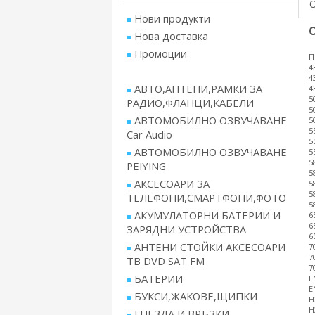
Нови продукти
Нова доставка
Промоции
П
4
4
АВТО,АНТЕНИ,РАМКИ ЗА
4
5
РАДИО,ФЛАНЦИ,КАБЕЛИ
5
АВТОМОБИЛНО ОЗВУЧАВАНЕ
5
5
Car Audio
5
АВТОМОБИЛНО ОЗВУЧАВАНЕ
5
5
PEIYING
5
АКСЕСОАРИ ЗА
5
5
ТЕЛЕФОНИ,СМАРТФОНИ,ФОТО
5
АКУМУЛАТОРНИ БАТЕРИИ И
6
6
ЗАРЯДНИ УСТРОЙСТВА
6
АНТЕНИ СТОЙКИ АКСЕСОАРИ
7
7
ТВ DVD SAT FM
7
БАТЕРИИ
E
E
БУКСИ,ЖАКОВЕ,ЩИПКИ
H
H
ГНЕЗДА И ВРЪЗКИ