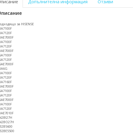
Описание
Допълнителна информация
Отзиви
Описание
одходящо за HISENSE
3A7100F
3A7120F
3AE7000F
0A7100F
0A7120F
0AE7000F
5A7100F
5A7120F
5AE7000F
8A6G
8A7100F
8A7120F
8A7160F
8AE7000F
5A7100F
5A7120F
5AE7000F
0A7100F
0A7120F
0AE7010F
N2BI27H
N2BO27H
32B5600
32BE5500