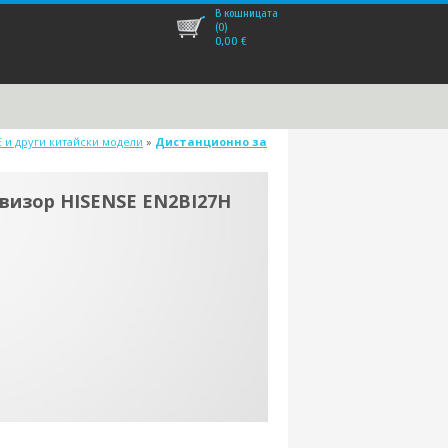
В кошницата
(0)
0,00
€
E и други китайски модели
»
Дистанционно за
визор HISENSE EN2BI27H