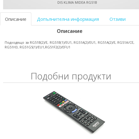
DIS KLIMA MIDEA RG51B
Описание
Допълнителна информация
Отзиви
Описание
Подходящо за RG51B(2)/E, RG51B(1)/EU1, RG51A(2)/EU1, RG51A(2)/E, RG51A/CE,
RG51H3, RG51G5(1)/EU1,RG51F2(2)/EFU1
Подобни продукти