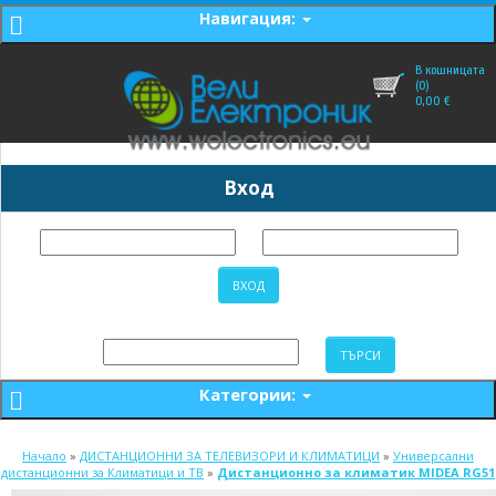
Навигация:
В кошницата
(0)
0,00
€
Вход
Категории:
Начало
»
ДИСТАНЦИОННИ ЗА ТЕЛЕВИЗОРИ И КЛИМАТИЦИ
»
Универсални
дистанционни за Климатици и ТВ
»
Дистанционно за климатик MIDEA RG51