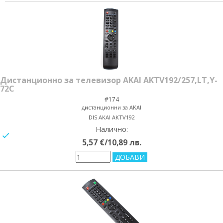
Дистанционно за телевизор AKAI AKTV192/257,LT,Y-
72C
#174
дистанционни за AKAI
DIS AKAI AKTV192
Налично:
yes/no
5,57 €/10,89 лв.