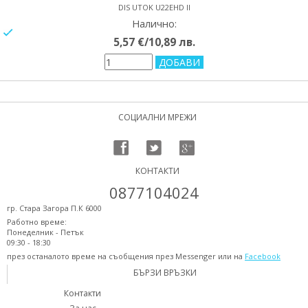
DIS UTOK U22EHD II
Налично:
yes/no
5,57 €/10,89 лв.
СОЦИАЛНИ МРЕЖИ
КОНТАКТИ
0877104024
гр. Стара Загора П.К 6000
Работно време:
Понеделник - Петък
09:30 - 18:30
през останалото време на съобщения през Messenger или на
Facebook
БЪРЗИ ВРЪЗКИ
Контакти