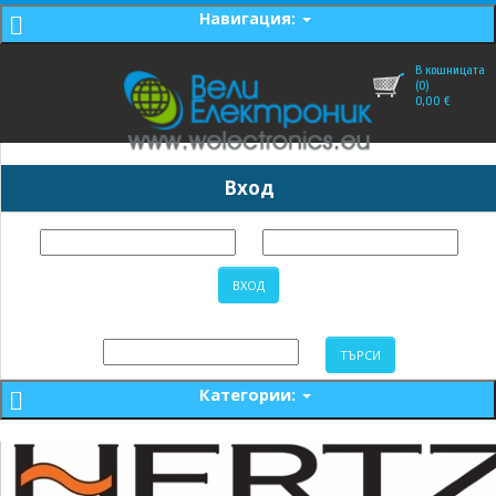
Навигация:
В кошницата
(0)
0,00
€
Вход
Категории: